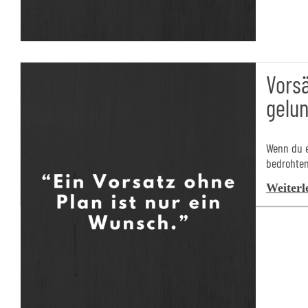
Vorsä
gelu
Wenn du e
bedrohten
Weiterl