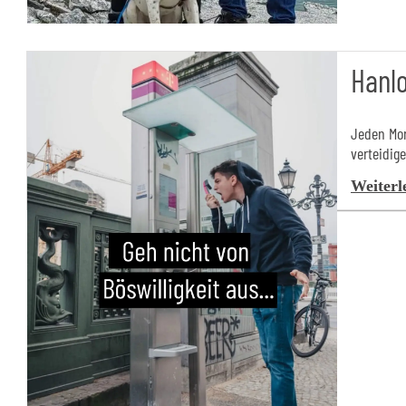
Hanlo
Jeden Mor
verteidig
Weiterl