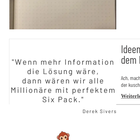
Ideen
dem 
Ach, mach
der kusch
Weiterl