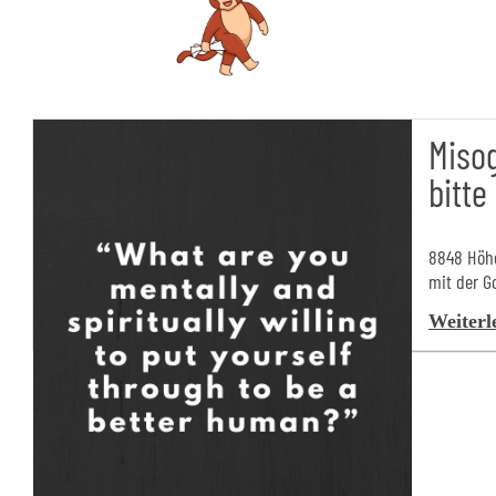
Misog
bitte
8848 Höhe
mit der Go
Weiterl