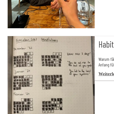
Habit
Warum fäl
Anfang füh
Weiterl