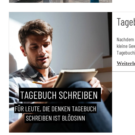
Tage
Nachdem d
kleine Ge
Tagebuch[.
Weiterl