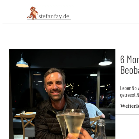
6 Mon
Beob
LebenNo w
getresst.N
Weiterl