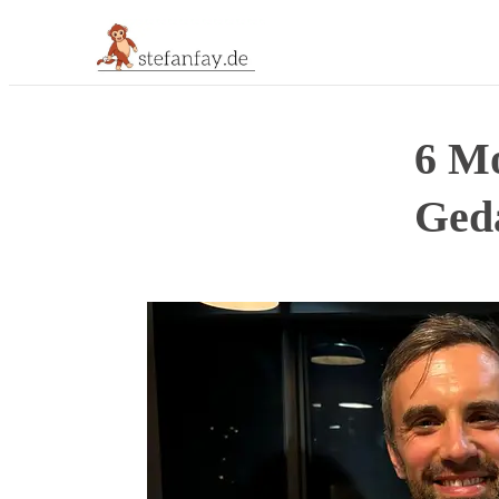
6 Mo
Ged