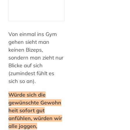
Von einmal ins Gym
gehen sieht man
keinen Bizeps,
sondern man zieht nur
Blicke auf sich
(zumindest fühlt es
sich so an).
Würde sich die
gewünschte
Gewohn
heit sofort gut
anfühlen, würden wir
alle joggen,