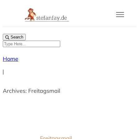
Blog
Search
Buch
Home
Gram
|
Mail
Archives: Freitagsmail
Über
Freitagsmail