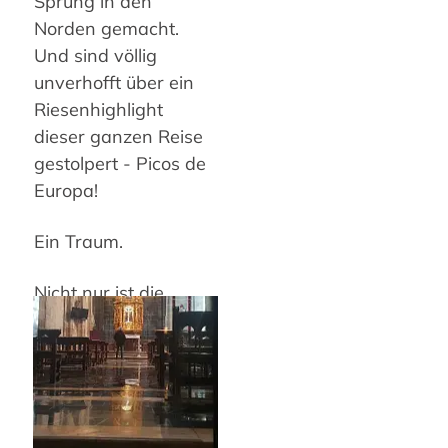
Sprung in den
Norden gemacht.
Und sind völlig
unverhofft über ein
Riesenhighlight
dieser ganzen Reise
gestolpert - Picos de
Europa!
Ein Traum.
Nicht nur ist die
Szenerie
atemberaubend, die
Schafe und Kühe sind
extra süß und das
Kloster 20min von